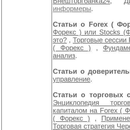
Внешторгбанка24
,
Д
информеры
.
Статьи о Forex ( Фор
Форекс ) или Stocks (
это?
,
Торговые сессии F
( Форекс )
,
Фундам
анализ
.
Статьи о доверитель
управление
.
Статьи о торговых с
Энциклопедия торго
капиталом на Forex ( Ф
( Форекс )
,
Примене
Торговая стратегия Чере