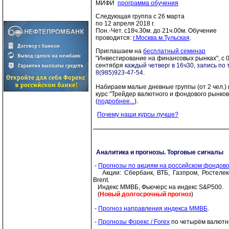
МИФИ
программа обучения
Следующая группа c 26 марта
по 12 апреля 2018 г.
Пон.-Чет. с18ч.30м. до 21ч.00м. Обучение
проводится:
г.Москва.м.Тульская
.
Приглашаем на
бесплатный семинар
"Инвестирование на финансовых рынках", с 
сентября
каждый четверг в 16ч30, запись по т
8(985)923-47-54
.
Набираем малые дневные группы (от 2 чел.) 
курс "Трейдер валютного и фондового рынков
(
подробнее...
).
Почему наши курсы лучше?
Аналитика и прогнозы. Торговые сигналы
-
Прогнозы по акциям на российском фондов
Акции: Сбербанк, ВТБ, Газпром, Ростелек
Brent.
Индекс ММВБ, Фьючерс на индекс S&P500.
(
Новый долгосрочный прогноз
)
-
Прогноз направления индекса ММВБ
.
-
Прогнозы Форекс / Forex
по четырём валютн