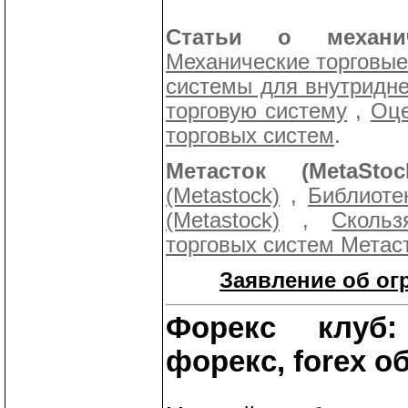
Статьи о механич
Механические торговы
системы для внутридн
торговую систему
,
Оце
торговых систем
.
Метасток (MetaStock
(Metastock)
,
Библиоте
(Metastock)
,
Сколь
торговых систем Метаст
Заявление об ог
Форекс клуб:
форекс, forex о