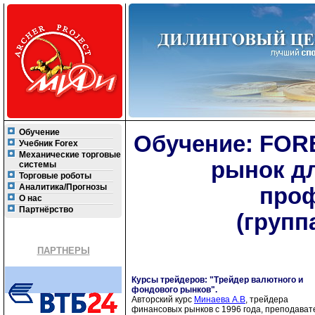
Обучение
Обучение: FOR
Учебник Forex
Механические торговые
рынок д
системы
Торговые роботы
Аналитика/Прогнозы
про
О нас
Партнёрство
(групп
ПАРТНЕРЫ
Курсы трейдеров: "Трейдер валютного и
фондового рынков".
Авторский курс
Минаева А.В
, трейдера
финансовых рынков с 1996 года, преподават