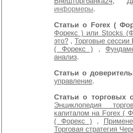
Внешторгбанка24
,
Д
информеры
.
Статьи о Forex ( Фор
Форекс ) или Stocks (
это?
,
Торговые сессии F
( Форекс )
,
Фундам
анализ
.
Статьи о доверитель
управление
.
Статьи о торговых с
Энциклопедия торго
капиталом на Forex ( Ф
( Форекс )
,
Примене
Торговая стратегия Чере