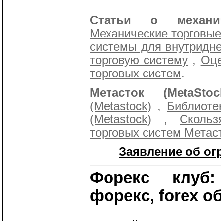
Статьи о механич
Механические торговы
системы для внутридн
торговую систему
,
Оце
торговых систем
.
Метасток (MetaStock
(Metastock)
,
Библиоте
(Metastock)
,
Сколь
торговых систем Метаст
Заявление об ог
Форекс клуб:
форекс, forex о