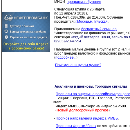
МИФИ
программа обучения
Следующая группа c 26 марта
по 12 апреля 2018 г.
Пон.-Чет. с18ч.30м. до 21ч.00м. Обучение
проводится:
г.Москва.м.Тульская
.
Приглашаем на
бесплатный семинар
"Инвестирование на финансовых рынках", с 
сентября
каждый четверг в 16ч30, запись по т
8(985)923-47-54
.
Набираем малые дневные группы (от 2 чел.) 
курс "Трейдер валютного и фондового рынков
(
подробнее...
).
Почему наши курсы лучше?
Аналитика и прогнозы. Торговые сигналы
-
Прогнозы по акциям на российском фондов
Акции: Сбербанк, ВТБ, Газпром, Ростелек
Brent.
Индекс ММВБ, Фьючерс на индекс S&P500.
(
Новый долгосрочный прогноз
)
-
Прогноз направления индекса ММВБ
.
-
Прогнозы Форекс / Forex
по четырём валютн