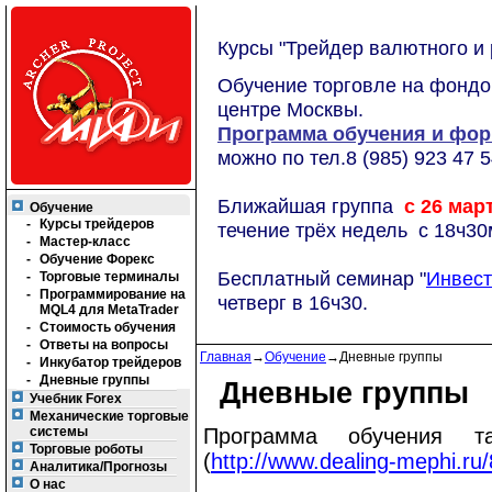
Курсы "Трейдер валютного и
Обучение торговле на фондов
центре Москвы.
Программа обучения и фор
можно по тел.8 (985) 923 47 
Ближайшая группа
с 26 март
Обучение
-
Курсы трейдеров
течение трёх недель с 18ч30м
-
Мастер-класс
-
Обучение Форекс
Бесплатный семинар "
Инвест
-
Торговые терминалы
-
Программирование на
четверг в 16ч30.
MQL4 для MetaTrader
-
Стоимость обучения
-
Ответы на вопросы
Главная
→
Обучение
→
Дневные группы
-
Инкубатор трейдеров
-
Дневные группы
Дневные группы
Учебник Forex
Механические торговые
системы
Программа обучения 
Торговые роботы
(
http://www.dealing-mephi.ru
Аналитика/Прогнозы
О нас