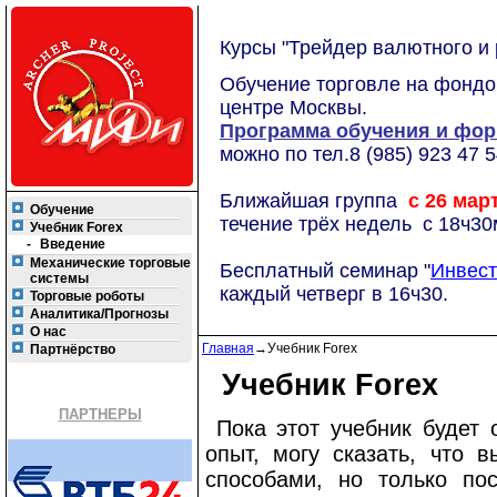
Курсы "Трейдер валютного и
Обучение торговле на фондов
центре Москвы.
Программа обучения и фор
можно по тел.8 (985) 923 47 
Ближайшая группа
с 26 март
Обучение
течение трёх недель с 18ч30м
Учебник Forex
-
Введение
Механические торговые
Бесплатный семинар "
Инвест
системы
каждый четверг в 16ч30.
Торговые роботы
Аналитика/Прогнозы
О нас
Главная
→
Учебник Forex
Партнёрство
Учебник Forex
ПАРТНЕРЫ
Пока этот учебник будет 
опыт, могу сказать, что 
способами, но только пос