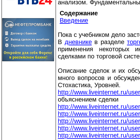
анализом. Фундаментальны
Содержание
Введение
Пока с учебником дело зас
В
дневнике
в разделе
торг
применения некоторых 
сделками по торговой систе
Описание сделок и их обс
много вопросов и обсужде
Стохастика, Уровней.
http://www.liveinternet.ru/us
объяснением сделки
http://www.liveinternet.ru/us
http://www.liveinternet.ru/us
http://www.liveinternet.ru/us
http://www.liveinternet.ru/us
http://www.liveinternet.ru/us