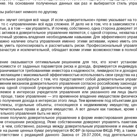
ке. На основании полученных данных как раз и выбирается стиль упра
ы работают немного по другому.
 звучит сегодня всё чаще. И если «доверительное» прямо указывает на то,
 то с «управлением» всё куда сложнее. И дело не в том, что в зависимост
ью, а в том — как управлять. И почему, собственно, одна сторона доверяет э
активов в доверительное управление являются, с одной стороны, нехватка
таточный уровень владения необходимыми навыками. Для эффективного упра
важно наличие опыта управления именно этими активами, нужно иметь оп
, уметь прогнозировать и рассчитывать риски. Профессиональный управля
зачастую и исключительной, обладает всеми этими возможностями в полной
ение оказывается оптимальным решением для тех, кто хочет установи
ависимости от заданных параметров риска и дохода, формируется индивиду
раничивается требованиями инвестора к надежности, ликвидности и доходно
 желающим с максимальной эффективностью использовать свои средства на 
ательнее разобраться с тем, что представляет собой доверительное управл
рименим механизм доверительного управления согласно российскому законода
а одной стороной (учредителем управления) другой (доверительному у
ляемое в интересах учредителя управления или указанного им лица (выг
 проще, такое управление — это временное владение имуществом физическ
ю получения дохода в интересах этого лица. Тем временем под объектами д
плексы, отдельные объекты, относящиеся к недвижимому имуществу, цен
ючительные права и другое имущество. А вот деньги как таковые, кроме 
ельного управления быть не могут.
ение получило доверительное управление в форме инвестирования денежн
м отношении риск/доход. Реже собственники доверяют управлять пакетами
ос: в чем, собственно, разница между доверительным управлением и иными
ие на рынке ценных бумаг регулируется ФСФР (в прошлом ФКЦБ РФ), а такж
ответствии с редакцией данного Закона от 28.07.2004, под деятельнос