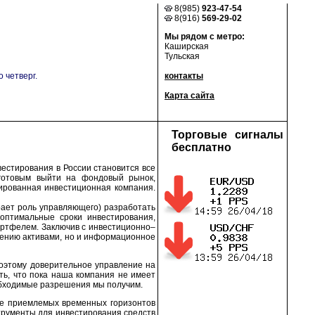
8(985)
923-47-54
8(916)
569-29-02
Мы рядом с метро:
Каширская
Тульская
 четверг.
контакты
Карта сайта
Торговые сигналы
бесплатно
естирования в России становится все
 готовым выйти на фондовый рынок,
ированная инвестиционная компания.
ает роль управляющего) разработать
оптимальные сроки инвестирования,
ортфелем. Заключив с инвестиционно–
лению активами, но и информационное
оэтому доверительное управление на
ть, что пока наша компания не имеет
еобходимые разрешения мы получим.
ке приемлемых временных горизонтов
струменты для инвестирования средств