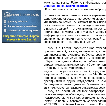
клиента на рынке Forex или фондовом рын
управление нашим инвесторам
..
.)
Крупные инвестиционные компании и брокер
Словосочетание «доверительное управление»
одна сторона определенно доверяет другой,
управлять деньгами или, скажем, недвижимост
Основными мотивами для передачи частных 
с ними, а с другой — отсутствие или недос
необходимо соблюдать ряд условий. Здесь 
информации и аналитическим исследованиям
управлению активами является основной, а 
эффективно распорядиться активами.
Сегодня в России доверительное управл
предпочтения. Для каждого инвестора, в з
финансовых инструментов, выбор которых ог
управление активами интересно инвесторам,
Звучит, как музыка. Что ж, попробуем вним
определимся, к каким, все-таки, объектам п
Доверительное управление — это передач
имущества в управление (траст), осуществ
закреплено Гражданским кодексом РФ. Если
договора доверительного управления с цель
предприятия и другие имущественные ком
бездокументарными ценными бумагами, искл
законом, самостоятельным объектом доверит
Сегодня в России наибольшее распростран
рынка — акции и облигации, при приемлемо
недвижимостью. А раз так, возникает вопр
бумаг? Во-первых, доверительное управлен
20.03.1996 «О Рынке Ценных Бумаг». В со