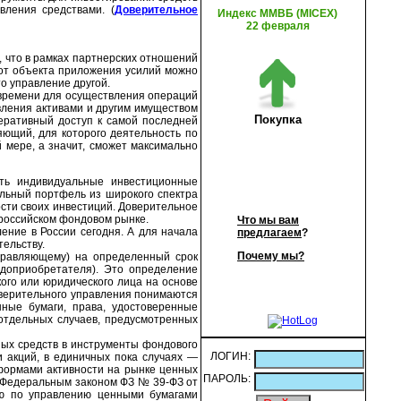
вления средствами. (
Доверительное
Индекс ММВБ (MICEX)
22 февраля
 что в рамках партнерских отношений
и от объекта приложения усилий можно
то управление другой.
 времени для осуществления операций
вления активами и другим имуществом
Покупка
еративный доступ к самой последней
ющий, для которого деятельность по
 мере, а значит, сможет максимально
ть индивидуальные инвестиционные
альный портфель из широкого спектра
сти своих инвестиций. Доверительное
российском фондовом рынке.
Что мы вам
ение в России сегодня. А для начала
предлагаем
?
тельству.
Почему мы?
правляющему) на определенный срок
одоприобретателя). Это определение
ого или юридического лица на основе
оверительного управления понимаются
ные бумаги, права, удостоверенные
отдельных случаев, предусмотренных
ых средств в инструменты фондового
ЛОГИН:
 акций, в единичных пока случаях —
 формами активности на рынке ценных
ПАРОЛЬ:
е Федеральным законом ФЗ № 39-ФЗ от
тью по управлению ценными бумагами