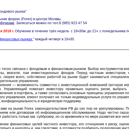
ондового рынка"
нке форекс (Forex) в центре Москвы.
обучение
.
Записаться можно по тел.8 (985) 923 47 54
я 2018 г.
Обучение в течение трёх недель с 18ч30м. до 21ч. с понедельника по
 финансовых рынках
" каждый четверг в 16ч30.
я тесно связана с фондовым и финансовым рынком. Выбор инструментов инв
оны, векселя, паи инвестиционных фондов. Перед частным инвестором,
 скорее всего, собственно работой на рынке будет заниматься специализ
ерительное управление.
ления — возможность совместно с инвестиционной компанией (которая игр
ю. Управляющий помогает инвестору правильно оценить риски, выбрать 
лючения в портфель, а также согласовать основные принципы управления п
го управления, клиент получает не только индивидуальные услуги по управ
, конфиденциальность и юридическую поддержку.
ми на рынке Forex законодательством РФ до сих пор не урегулированы. П
ениям или договорам об информационном обслуживании. Надо честно сказа
 работать только как субброкер, но со временем и по мере развития все н
нии финансовых целей частного инвестора, его отношения к риску, оцен
ерьез и надолго» и, как следствие, в готовности подбирать подходящие ин