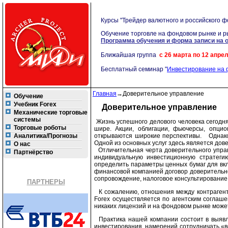
Курсы "Трейдер валютного и российского ф
Обучение торговле на фондовом рынке и ры
Программа обучения и форма записи на 
Ближайшая группа
с 26 марта по 12 апрел
Бесплатный семинар "
Инвестирование на
Главная
→
Доверительное управление
Обучение
Учебник Forex
Доверительное управление
Механические торговые
системы
Жизнь успешного делового человека сегодн
Торговые роботы
шире. Акции, облигации, фьючерсы, опци
Аналитика/Прогнозы
открываются широкие перспективы. Однако,
Одной из основных услуг здесь является дов
О нас
Отличительная черта доверительного управ
Партнёрство
индивидуальную инвестиционную стратеги
определить параметры ценных бумаг для вк
финансовой компанией договор доверительно
сопровождение, налоговое консультирование
ПАРТНЕРЫ
К сожалению, отношения между контрагента
Forex осуществляется по агентским соглаш
никаких лицензий и на фондовом рынке может
Практика нашей компании состоит в выявле
инвестирования, намерений сотрудничать «вс